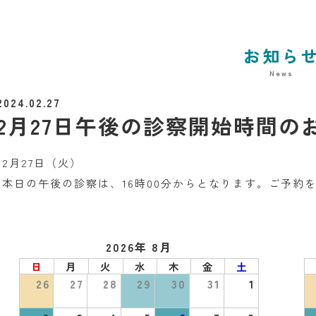
お知ら
News
2024.02.27
2月27日午後の診察開始時間の
2月27日（火）
本日の午後の診察は、16時00分からとなります。ご予約
2026年 8月
日
月
火
水
木
金
土
26
27
28
29
30
31
1