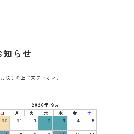
せ
お知らせ
をお取りの上ご来院下さい。
2026年 9月
日
月
火
水
木
金
土
30
31
1
2
3
4
5