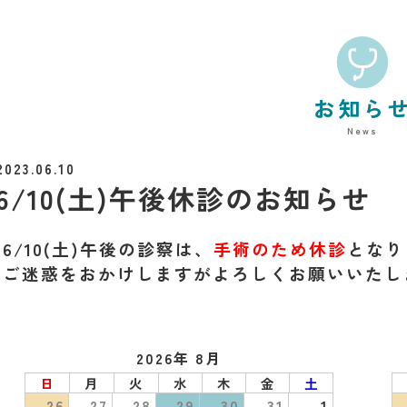
お知ら
News
2023.06.10
6/10(土)午後休診のお知らせ
6/10(土)午後の診察は、
手術のため休診
となり
ご迷惑をおかけしますがよろしくお願いいたし
2026年 8月
日
月
火
水
木
金
土
26
27
28
29
30
31
1