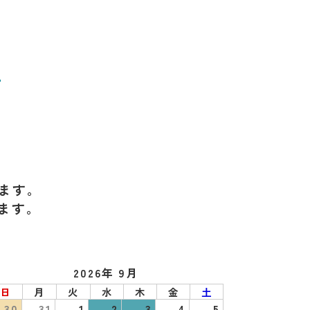
せ
ます。
ます。
2026年 9月
日
月
火
水
木
金
土
30
31
1
2
3
4
5