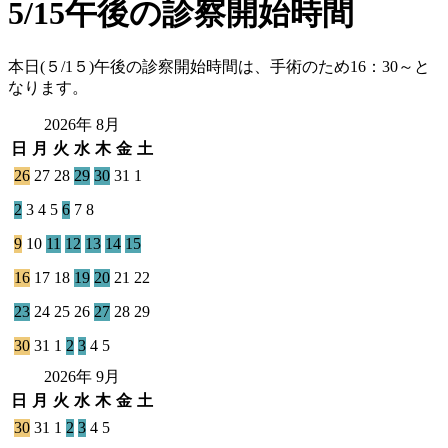
5/15午後の診察開始時間
本日(５/1５)午後の診察開始時間は、手術のため16：30～と
なります。
2026年 8月
日
月
火
水
木
金
土
26
27
28
29
30
31
1
2
3
4
5
6
7
8
9
10
11
12
13
14
15
16
17
18
19
20
21
22
23
24
25
26
27
28
29
30
31
1
2
3
4
5
2026年 9月
日
月
火
水
木
金
土
30
31
1
2
3
4
5