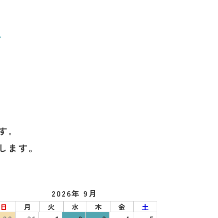
せ
す。
します。
2026年 9月
日
月
火
水
木
金
土