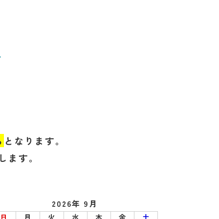
せ
ら
となります。
します。
2026年 9月
日
月
火
水
木
金
土